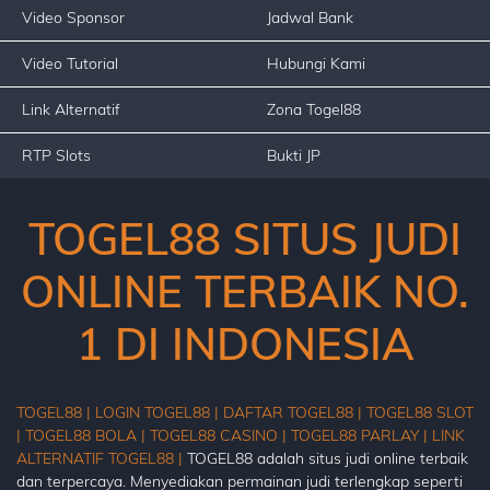
Video Sponsor
Jadwal Bank
2021 ©
Video Tutorial
Hubungi Kami
TOGEL88-
ASIA All
right
Link Alternatif
Zona Togel88
reserved
RTP Slots
Bukti JP
TOGEL88 SITUS JUDI
ONLINE TERBAIK NO.
1 DI INDONESIA
TOGEL88 |
LOGIN TOGEL88 |
DAFTAR TOGEL88 |
TOGEL88 SLOT
|
TOGEL88 BOLA |
TOGEL88 CASINO |
TOGEL88 PARLAY |
LINK
ALTERNATIF TOGEL88 |
TOGEL88 adalah situs judi online terbaik
dan terpercaya. Menyediakan permainan judi terlengkap seperti