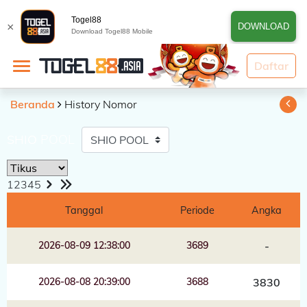
Togel88
×
DOWNLOAD
Download Togel88 Mobile
BERANDA
Daftar
NEWS :
H Dengan FITUR Terbaru, Deposit Via : - VIRTUAL ACCOUNT - E-WALL
DAFTAR
Beranda
History Nomor
TOGEL
SHIO
POOL
LIVE
CASINO
1
2
3
4
5
SLOT
GAMES
Tanggal
Periode
Angka
ESPORTS
2026-08-09 12:38:00
3689
-
DEPOSIT
2026-08-08 20:39:00
3688
3830
HISTORY