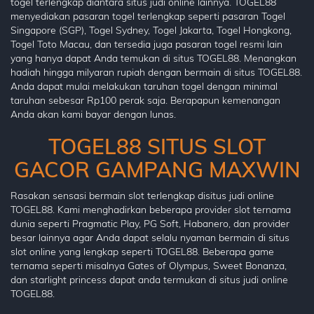
togel terlengkap diantara situs judi online lainnya. TOGEL88
menyediakan pasaran togel terlengkap seperti pasaran Togel
Singapore (SGP), Togel Sydney, Togel Jakarta, Togel Hongkong,
Togel Toto Macau, dan tersedia juga pasaran togel resmi lain
yang hanya dapat Anda temukan di situs TOGEL88. Menangkan
hadiah hingga milyaran rupiah dengan bermain di situs TOGEL88.
Anda dapat mulai melakukan taruhan togel dengan minimal
taruhan sebesar Rp100 perak saja. Berapapun kemenangan
Anda akan kami bayar dengan lunas.
TOGEL88 SITUS SLOT
GACOR GAMPANG MAXWIN
Rasakan sensasi bermain slot terlengkap disitus judi online
TOGEL88. Kami menghadirkan beberapa provider slot ternama
dunia seperti Pragmatic Play, PG Soft, Habanero, dan provider
besar lainnya agar Anda dapat selalu nyaman bermain di situs
slot online yang lengkap seperti TOGEL88. Beberapa game
ternama seperti misalnya Gates of Olympus, Sweet Bonanza,
dan starlight princess dapat anda termukan di situs judi online
TOGEL88.