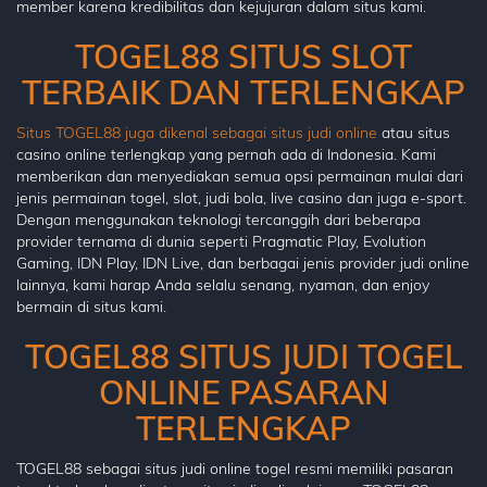
member karena kredibilitas dan kejujuran dalam situs kami.
TOGEL88 SITUS SLOT
TERBAIK DAN TERLENGKAP
Situs TOGEL88 juga dikenal sebagai situs judi online
atau situs
casino online terlengkap yang pernah ada di Indonesia. Kami
memberikan dan menyediakan semua opsi permainan mulai dari
jenis permainan togel, slot, judi bola, live casino dan juga e-sport.
Dengan menggunakan teknologi tercanggih dari beberapa
provider ternama di dunia seperti Pragmatic Play, Evolution
Gaming, IDN Play, IDN Live, dan berbagai jenis provider judi online
lainnya, kami harap Anda selalu senang, nyaman, dan enjoy
bermain di situs kami.
TOGEL88 SITUS JUDI TOGEL
ONLINE PASARAN
TERLENGKAP
TOGEL88 sebagai situs judi online togel resmi memiliki pasaran